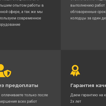
льшим опытом работы в
выполнению работ
нной сфере, а так же мы
обговоренные срок
пользуем современное
колодцы за один д
орудование
ез предоплаты
Гарантия кач
 оплачиваете только после
Даем гарантию на 
вершения всех работ
2х лет