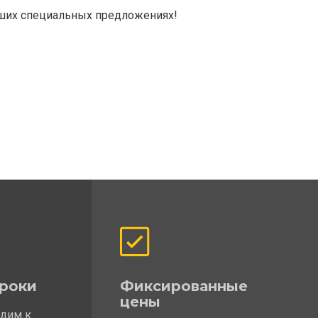
аших специальных предложениях!
роки
Фиксированные
цены
одим к