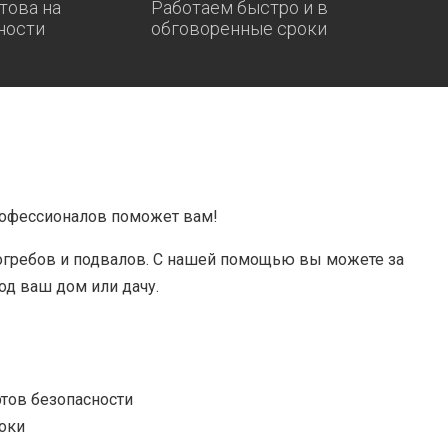
това на
Работаем быстро и в
ности
обговоренные сроки
рофессионалов поможет вам!
огребов и подвалов. С нашей помощью вы можете за
од ваш дом или дачу.
тов безопасности
оки