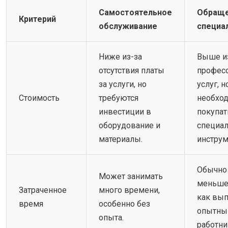
Самостоятельное
Обраще
Критерий
обслуживание
специа
Ниже из-за
Выше из
отсутствия платы
профес
за услуги, но
услуг, н
Стоимость
требуются
необхо
инвестиции в
покупат
оборудование и
специа
материалы.
инструм
Обычно
Может занимать
меньше 
Затраченное
много времени,
как вып
время
особенно без
опытны
опыта.
работни