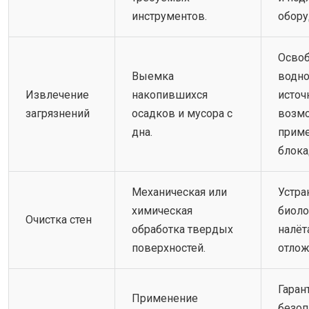
инструментов.
обору
Осво
Выемка
водно
Извлечение
накопившихся
источ
загрязнений
осадков и мусора с
возм
дна.
приме
блока
Механическая или
Устра
химическая
биоло
Очистка стен
обработка твердых
налёт
поверхностей.
отлож
Гаран
Применение
безоп