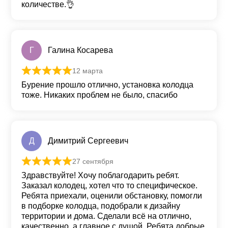
количестве.👌
Г
Галина Косарева
12 марта
Оценка
5
из 5
Бурение прошло отлично, установка колодца
тоже. Никаких проблем не было, спасибо
Д
Димитрий Сергеевич
27 сентября
Оценка
5
из 5
Здравствуйте! Хочу поблагодарить ребят.
Заказал колодец, хотел что то специфическое.
Ребята приехали, оценили обстановку, помогли
в подборке колодца, подобрали к дизайну
территории и дома. Сделали всё на отлично,
качественно, а главное с душой. Ребята добрые,